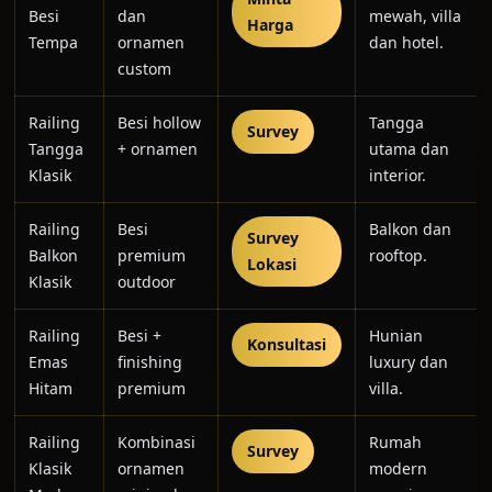
Besi
dan
mewah, villa
Harga
Tempa
ornamen
dan hotel.
custom
Railing
Besi hollow
Tangga
Survey
Tangga
+ ornamen
utama dan
Klasik
interior.
Railing
Besi
Balkon dan
Survey
Balkon
premium
rooftop.
Lokasi
Klasik
outdoor
Railing
Besi +
Hunian
Konsultasi
Emas
finishing
luxury dan
Hitam
premium
villa.
Railing
Kombinasi
Rumah
Survey
Klasik
ornamen
modern