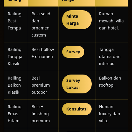
Railing
Besi solid
Rumah
Minta
Besi
dan
mewah, villa
Harga
Tempa
ornamen
dan hotel.
custom
Railing
Besi hollow
Tangga
Survey
Tangga
+ ornamen
utama dan
Klasik
interior.
Railing
Besi
Balkon dan
Survey
Balkon
premium
rooftop.
Lokasi
Klasik
outdoor
Railing
Besi +
Hunian
Konsultasi
Emas
finishing
luxury dan
Hitam
premium
villa.