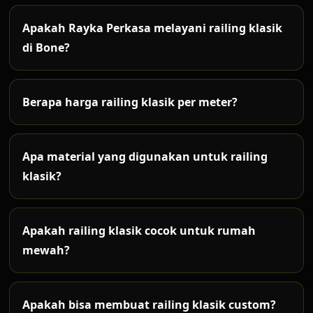
Apakah Rayka Perkasa melayani railing klasik
di Bone?
Ya. Rayka Perkasa melayani pembuatan dan
pemasangan railing klasik di Bone untuk rumah,
Berapa harga railing klasik per meter?
villa, hotel, tangga, balkon dan bangunan
Harga railing klasik tergantung desain ornamen,
premium.
material besi, panjang area, finishing, tingkat
Apa material yang digunakan untuk railing
kerumitan dan kondisi pemasangan.
klasik?
Material umum meliputi besi hollow, besi solid,
plat ornamen, besi tempa, kombinasi stainless
Apakah railing klasik cocok untuk rumah
dan finishing cat anti karat.
mewah?
Sangat cocok. Railing klasik memberi kesan
elegan, megah dan berkarakter untuk rumah
Apakah bisa membuat railing klasik custom?