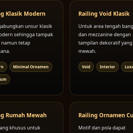
ng Klasik Modern
Railing Void Klasik
abungkan unsur klasik
Untuk area tengah ban
odern sehingga tampak
dan mezzanine dengan
 namun tetap
tampilan dekoratif yang
ana.
mewah.
rn
Minimal Ornamen
Void
Interior
Lux
ium
ing Rumah Mewah
Railing Ornamen C
ang khusus untuk
Motif dan pola dapat