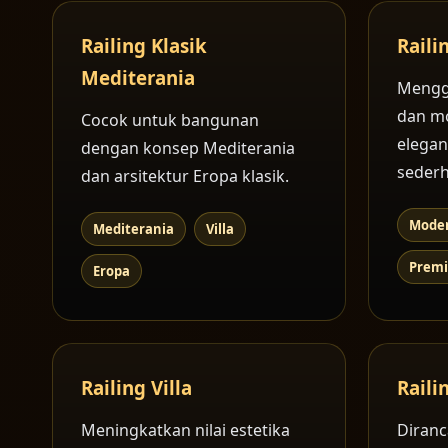
Railing Klasik
Raili
Mediterania
Mengg
dan m
Cocok untuk bangunan
elegan
dengan konsep Mediterania
sederh
dan arsitektur Eropa klasik.
Mode
Mediterania
Villa
Prem
Eropa
Railing Villa
Rail
Meningkatkan nilai estetika
Diranc