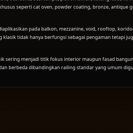
husus seperti cat oven, powder coating, bronze, antique g
 diaplikasikan pada balkon, mezzanine, void, rooftop, korido
ing klasik tidak hanya berfungsi sebagai pengaman tetapi 
sik sering menjadi titik fokus interior maupun fasad bangu
dan berbeda dibandingkan railing standar yang umum dig