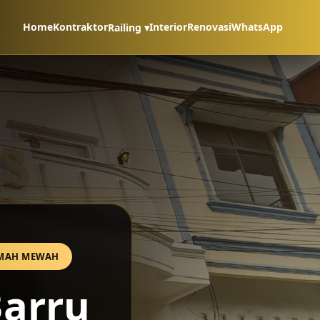
Home
Kontraktor
Interior
Renovasi
WhatsApp
Railing ▾
RUMAH MEWAH
Barru