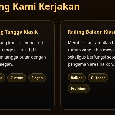
yang Kami Kerjakan
ng Tangga Klasik
Railing Balkon Klas
ang khusus mengikuti
Memberikan tampilan f
 tangga lurus, L, U
rumah yang lebih mew
n tangga putar dengan
sekaligus berfungsi seb
elegan.
pengaman area balkon.
ga
Custom
Elegan
Balkon
Outdoor
Premium