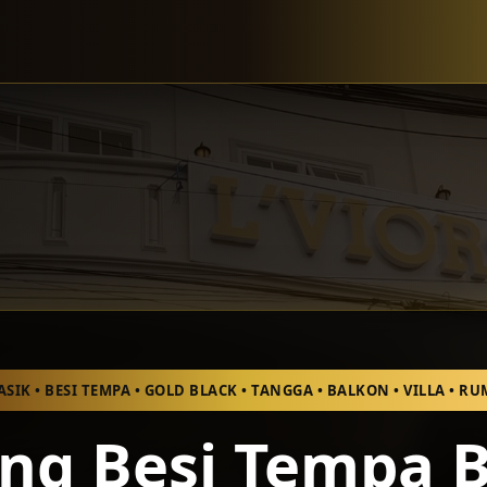
ASIK • BESI TEMPA • GOLD BLACK • TANGGA • BALKON • VILLA • 
ing Besi Tempa 