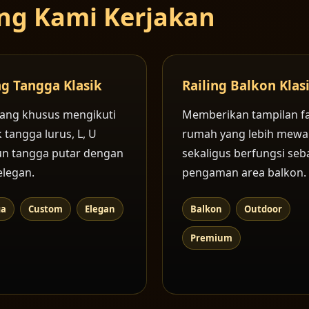
yang Kami Kerjakan
ng Tangga Klasik
Railing Balkon Klas
ang khusus mengikuti
Memberikan tampilan f
 tangga lurus, L, U
rumah yang lebih mew
n tangga putar dengan
sekaligus berfungsi seb
elegan.
pengaman area balkon.
ga
Custom
Elegan
Balkon
Outdoor
Premium