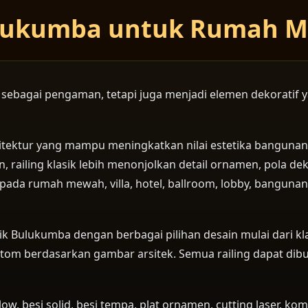
Bulukumba untuk Rumah Me
i sebagai pengaman, tetapi juga menjadi elemen dekorati
sitektur yang mampu meningkatkan nilai estetika bangunan 
iling klasik lebih menonjolkan detail ornamen, pola dekor
an pada rumah mewah, villa, hotel, ballroom, lobby, bangu
k Bulukumba dengan berbagai pilihan desain mulai dari kla
stom berdasarkan gambar arsitek. Semua railing dapat dibu
ow, besi solid, besi tempa, plat ornamen, cutting laser, k