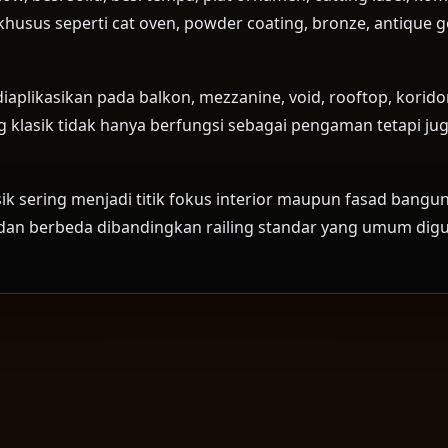
husus seperti cat oven, powder coating, bronze, antique g
 diaplikasikan pada balkon, mezzanine, void, rooftop, korido
ing klasik tidak hanya berfungsi sebagai pengaman tetapi 
sik sering menjadi titik fokus interior maupun fasad bangu
dan berbeda dibandingkan railing standar yang umum dig