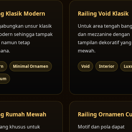
ng Klasik Modern
Railing Void Klasik
abungkan unsur klasik
Untuk area tengah ban
odern sehingga tampak
dan mezzanine dengan
 namun tetap
tampilan dekoratif yang
ana.
mewah.
rn
Minimal Ornamen
Void
Interior
Lux
ium
ing Rumah Mewah
Railing Ornamen C
ang khusus untuk
Motif dan pola dapat