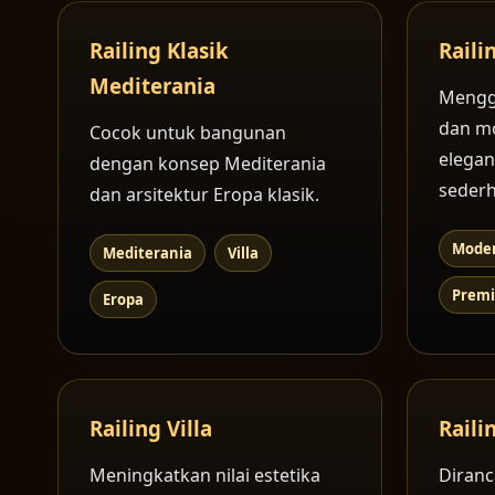
Railing Klasik
Raili
Mediterania
Mengg
dan m
Cocok untuk bangunan
elegan
dengan konsep Mediterania
sederh
dan arsitektur Eropa klasik.
Mode
Mediterania
Villa
Prem
Eropa
Railing Villa
Rail
Meningkatkan nilai estetika
Diranc