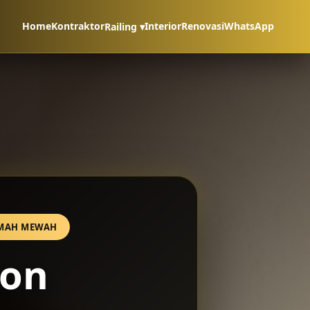
Home
Kontraktor
Interior
Renovasi
WhatsApp
Railing ▾
RUMAH MEWAH
kon