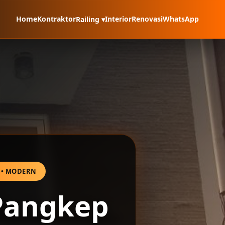
Home
Kontraktor
Interior
Renovasi
WhatsApp
Railing ▾
W • MODERN
 Pangkep