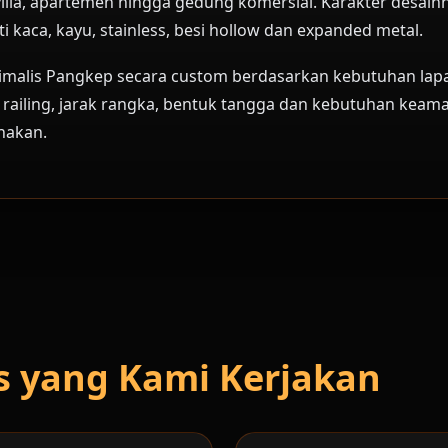
fe, villa, apartemen hingga gedung komersial. Karakter desa
i kaca, kayu, stainless, besi hollow dan expanded metal.
malis Pangkep secara custom berdasarkan kebutuhan lapang
i railing, jarak rangka, bentuk tangga dan kebutuhan keama
nakan.
is yang Kami Kerjakan