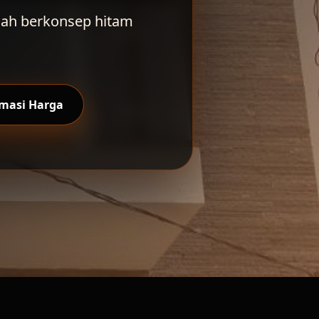
umah berkonsep hitam
imasi Harga