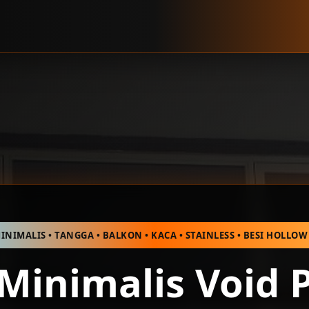
INIMALIS • TANGGA • BALKON • KACA • STAINLESS • BESI HOLLO
 Minimalis Void