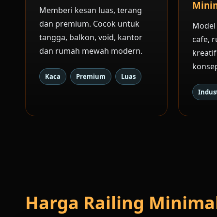
Minim
Memberi kesan luas, terang
dan premium. Cocok untuk
Model
tangga, balkon, void, kantor
cafe, r
dan rumah mewah modern.
kreati
konsep
Kaca
Premium
Luas
Indust
Harga Railing Minima