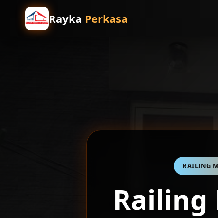
Rayka
Perkasa
RAILING M
Railing