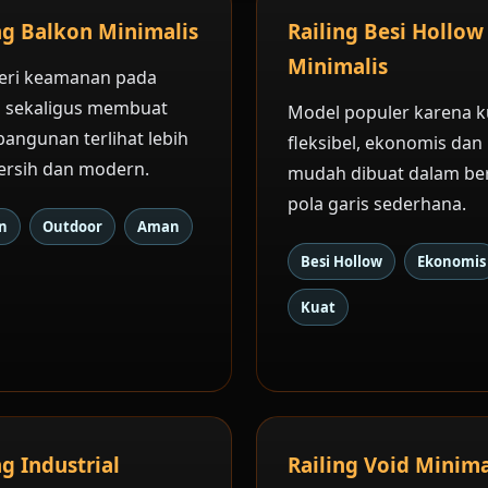
ng Balkon Minimalis
Railing Besi Hollow
Minimalis
ri keamanan pada
 sekaligus membuat
Model populer karena k
bangunan terlihat lebih
fleksibel, ekonomis dan
bersih dan modern.
mudah dibuat dalam be
pola garis sederhana.
n
Outdoor
Aman
Besi Hollow
Ekonomis
Kuat
ng Industrial
Railing Void Minima