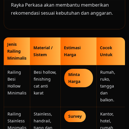
Rayka Perkasa akan membantu memberikan
rekomendasi sesuai kebutuhan dan anggaran.
Jenis
Material /
Estimasi
Cocok
Railing
Sistem
Harga
Untuk
Minimalis
Railing
Besi hollow,
Rumah,
Minta
Besi
finishing
ruko,
Harga
Hollow
cat anti
tangga
Minimalis
karat
dan
balkon.
Railing
Stainless,
Kantor,
Survey
Stainless
handrail,
hotel,
Minimalis
tiang dan
rumah