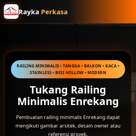
Rayka
Perkasa
RAILING MINIMALIS • TANGGA • BALKON • KACA •
STAINLESS • BESI HOLLOW • MODERN
Tukang Railing
Minimalis Enrekang
Pembuatan railing minimalis Enrekang dapat
mengikuti gambar arsitek, desain owner atau
referensi proyek.