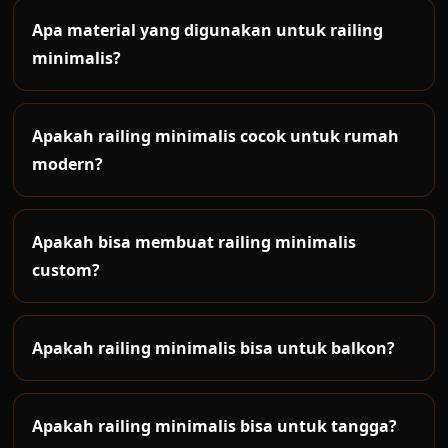
bangunan modern.
panjang area, model, finishing, tingkat kerumitan
Apa material yang digunakan untuk railing
dan kondisi pemasangan.
minimalis?
Material umum meliputi besi hollow, stainless,
kaca tempered, expanded metal, besi solid,
Apakah railing minimalis cocok untuk rumah
aluminium dan kombinasi material lain.
modern?
Sangat cocok. Railing minimalis memberi tampilan
simpel, bersih dan modern untuk rumah masa
Apakah bisa membuat railing minimalis
kini.
custom?
Bisa. Desain dapat mengikuti gambar arsitek,
referensi owner, ukuran lokasi dan konsep
Apakah railing minimalis bisa untuk balkon?
bangunan.
Bisa. Railing balkon minimalis cocok untuk fasad
rumah, apartemen, villa, rooftop dan area luar
Apakah railing minimalis bisa untuk tangga?