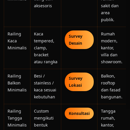
aksesoris
sakit dan
area
publik.
Railing
Kaca
Rumah
Survey
Kaca
tempered,
modern,
Desain
Minimalis
clamp,
kantor,
bracket
villa dan
atau rangka
showroom.
Railing
Besi /
Balkon,
Survey
Balkon
stainless /
rooftop
Lokasi
Minimalis
kaca sesuai
dan fasad
kebutuhan
bangunan.
Railing
Custom
Tangga
Konsultasi
Tangga
mengikuti
rumah,
Minimalis
bentuk
kantor,