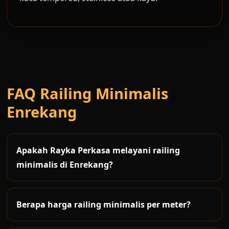
FAQ Railing Minimalis
Enrekang
Apakah Rayka Perkasa melayani railing
minimalis di Enrekang?
Ya. Rayka Perkasa melayani pembuatan dan
pemasangan railing minimalis di Enrekang untuk
Berapa harga railing minimalis per meter?
rumah, kantor, ruko, tangga, balkon dan
Harga railing minimalis tergantung material,