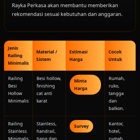
Rayka Perkasa akan membantu memberikan
rekomendasi sesuai kebutuhan dan anggaran.
Jenis
Material /
Estimasi
Cocok
Railing
Sistem
Harga
Untuk
Minimalis
Railing
Besi hollow,
Rumah,
Minta
Besi
finishing
ruko,
Harga
Hollow
cat anti
tangga
Minimalis
karat
dan
balkon.
Railing
Stainless,
Kantor,
Survey
Stainless
handrail,
hotel,
Minimalis
tiang dan
rumah