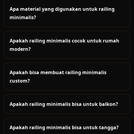
bangunan modern.
panjang area, model, finishing, tingkat kerumitan
Apa material yang digunakan untuk railing
dan kondisi pemasangan.
minimalis?
Material umum meliputi besi hollow, stainless,
kaca tempered, expanded metal, besi solid,
Apakah railing minimalis cocok untuk rumah
aluminium dan kombinasi material lain.
modern?
Sangat cocok. Railing minimalis memberi tampilan
simpel, bersih dan modern untuk rumah masa
Apakah bisa membuat railing minimalis
kini.
custom?
Bisa. Desain dapat mengikuti gambar arsitek,
referensi owner, ukuran lokasi dan konsep
Apakah railing minimalis bisa untuk balkon?
bangunan.
Bisa. Railing balkon minimalis cocok untuk fasad
rumah, apartemen, villa, rooftop dan area luar
Apakah railing minimalis bisa untuk tangga?