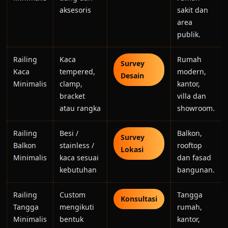
aksesoris
sakit dan
area
publik.
Railing
Kaca
Rumah
Survey
Kaca
tempered,
modern,
Desain
Minimalis
clamp,
kantor,
bracket
villa dan
atau rangka
showroom.
Railing
Besi /
Balkon,
Survey
Balkon
stainless /
rooftop
Lokasi
Minimalis
kaca sesuai
dan fasad
kebutuhan
bangunan.
Railing
Custom
Tangga
Konsultasi
Tangga
mengikuti
rumah,
Minimalis
bentuk
kantor,