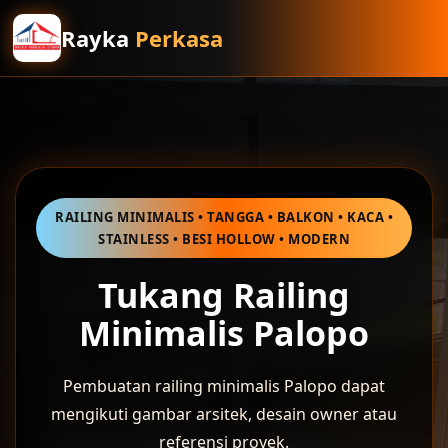
Rayka
Perkasa
RAILING MINIMALIS • TANGGA • BALKON • KACA •
STAINLESS • BESI HOLLOW • MODERN
Tukang Railing
Minimalis Palopo
Pembuatan railing minimalis Palopo dapat
mengikuti gambar arsitek, desain owner atau
referensi proyek.