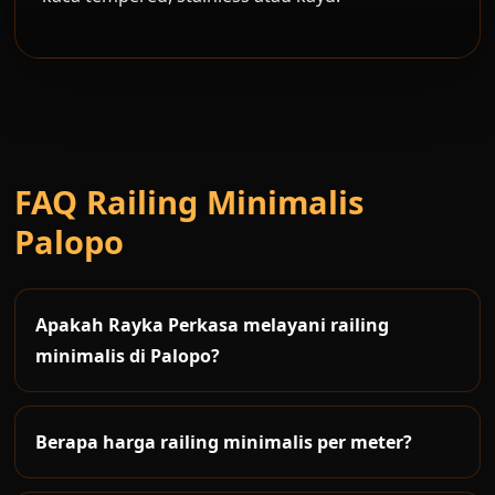
FAQ Railing Minimalis
Palopo
Apakah Rayka Perkasa melayani railing
minimalis di Palopo?
Ya. Rayka Perkasa melayani pembuatan dan
pemasangan railing minimalis di Palopo untuk
Berapa harga railing minimalis per meter?
rumah, kantor, ruko, tangga, balkon dan
Harga railing minimalis tergantung material,