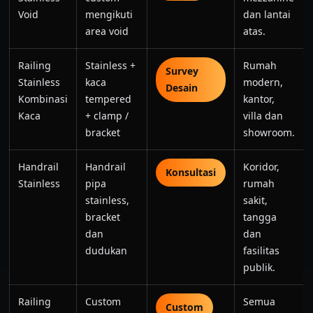
Void
mengikuti
dan lantai
area void
atas.
Railing
Stainless +
Rumah
Survey
Stainless
kaca
modern,
Desain
Kombinasi
tempered
kantor,
Kaca
+ clamp /
villa dan
bracket
showroom.
Handrail
Handrail
Koridor,
Konsultasi
Stainless
pipa
rumah
stainless,
sakit,
bracket
tangga
dan
dan
dudukan
fasilitas
publik.
Railing
Custom
Semua
Custom