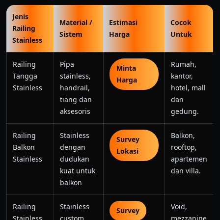
Jenis
Material /
Estimasi
Cocok
Railing
Sistem
Harga
Untuk
Stainless
Railing
Pipa
Rumah,
Minta
Tangga
stainless,
kantor,
Harga
Stainless
handrail,
hotel, mall
tiang dan
dan
aksesoris
gedung.
Railing
Stainless
Balkon,
Survey
Balkon
dengan
rooftop,
Lokasi
Stainless
dudukan
apartemen
kuat untuk
dan villa.
balkon
Railing
Stainless
Void,
Survey
Stainless
custom
mezzanine