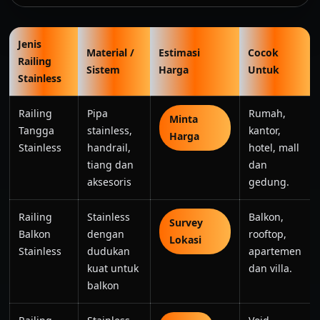
Jenis
Material /
Estimasi
Cocok
Railing
Sistem
Harga
Untuk
Stainless
Railing
Pipa
Rumah,
Minta
Tangga
stainless,
kantor,
Harga
Stainless
handrail,
hotel, mall
tiang dan
dan
aksesoris
gedung.
Railing
Stainless
Balkon,
Survey
Balkon
dengan
rooftop,
Lokasi
Stainless
dudukan
apartemen
kuat untuk
dan villa.
balkon