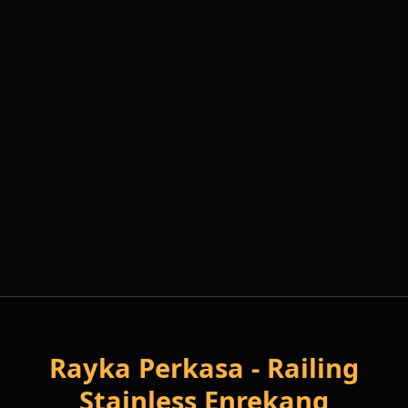
WhatsApp Sekarang
0811 410 7996
Rayka Perkasa - Railing
Stainless Enrekang