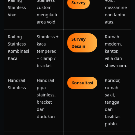
Railing
Stainless
Void,
Survey
Stainless
custom
mezzanine
Void
mengikuti
dan lantai
area void
atas.
Railing
Stainless +
Rumah
Survey
Stainless
kaca
modern,
Desain
Kombinasi
tempered
kantor,
Kaca
+ clamp /
villa dan
bracket
showroom.
Handrail
Handrail
Koridor,
Konsultasi
Stainless
pipa
rumah
stainless,
sakit,
bracket
tangga
dan
dan
dudukan
fasilitas
publik.