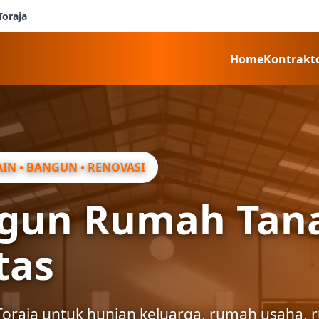
Toraja
Home
Kontrakt
IN • BANGUN • RENOVASI
ngun Rumah Tana
tas
oraja untuk hunian keluarga, rumah usaha, r