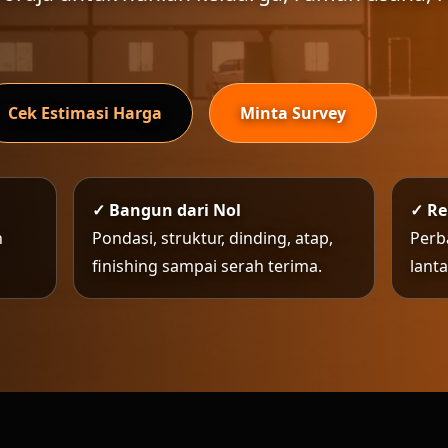
Cek Estimasi Harga
Minta Survey
✓ Bangun dari Nol
✓ R
n
Pondasi, struktur, dinding, atap,
Perb
finishing sampai serah terima.
lant