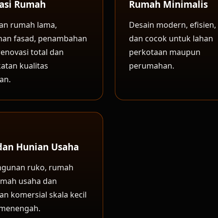
asi Rumah
Rumah Minimalis
an rumah lama,
Desain modern, efisien, 
han fasad, penambahan
dan cocok untuk lahan
renovasi total dan
perkotaan maupun
atan kualitas
perumahan.
an.
dan Hunian Usaha
gunan ruko, rumah
umah usaha dan
n komersial skala kecil
 menengah.