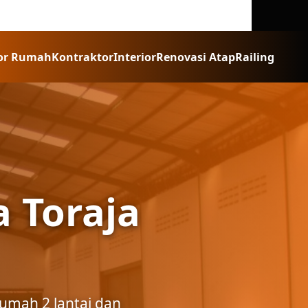
or Rumah
Kontraktor
Interior
Renovasi Atap
Railing
 Toraja
umah 2 lantai dan