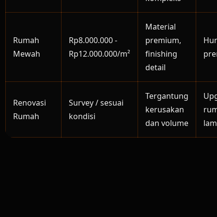
Material
Rumah
Rp8.000.000 -
premium,
Hun
Mewah
Rp12.000.000/m²
finishing
pr
detail
Tergantung
Up
Renovasi
Survey / sesuai
kerusakan
ru
Rumah
kondisi
dan volume
lam