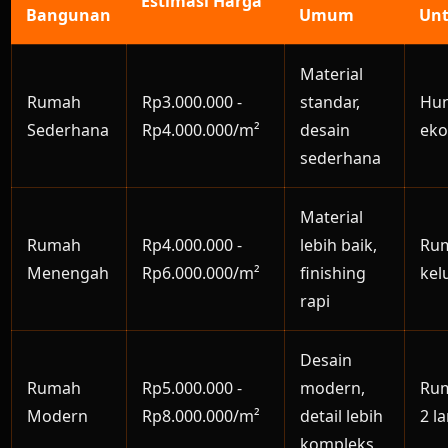
Estimasi Harga
Bangunan
Umum
Un
Material
Rumah
Rp3.000.000 -
standar,
Hun
Sederhana
Rp4.000.000/m²
desain
ek
sederhana
Material
Rumah
Rp4.000.000 -
lebih baik,
Ru
Menengah
Rp6.000.000/m²
finishing
kel
rapi
Desain
Rumah
Rp5.000.000 -
modern,
Rum
Modern
Rp8.000.000/m²
detail lebih
2 la
kompleks