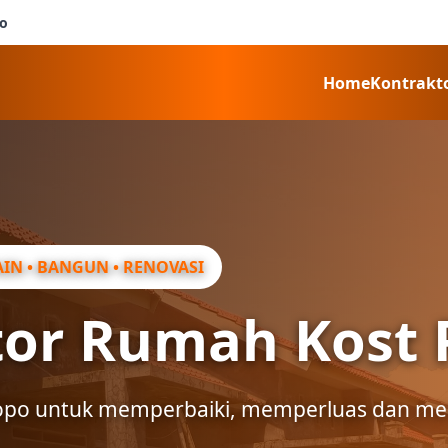
o
Home
Kontrakt
IN • BANGUN • RENOVASI
tor Rumah Kost 
lopo untuk memperbaiki, memperluas dan m