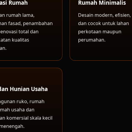
asi Rumah
Rumah Minimalis
an rumah lama,
Desain modern, efisien, 
han fasad, penambahan
dan cocok untuk lahan
renovasi total dan
perkotaan maupun
atan kualitas
perumahan.
an.
dan Hunian Usaha
gunan ruko, rumah
umah usaha dan
n komersial skala kecil
 menengah.