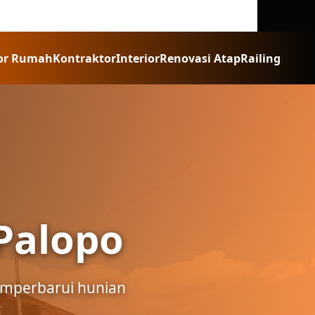
or Rumah
Kontraktor
Interior
Renovasi Atap
Railing
Palopo
emperbarui hunian