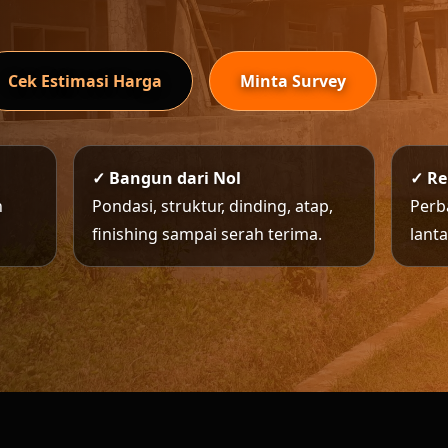
Cek Estimasi Harga
Minta Survey
✓ Bangun dari Nol
✓ R
n
Pondasi, struktur, dinding, atap,
Perb
finishing sampai serah terima.
lant