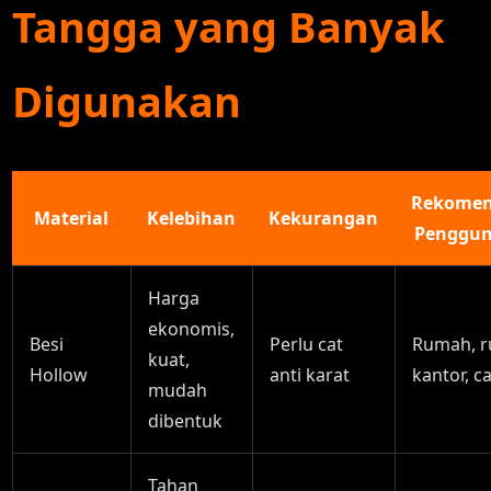
Tangga yang Banyak
Digunakan
Rekomen
Material
Kelebihan
Kekurangan
Penggu
Harga
ekonomis,
Besi
Perlu cat
Rumah, r
kuat,
Hollow
anti karat
kantor, c
mudah
dibentuk
Tahan