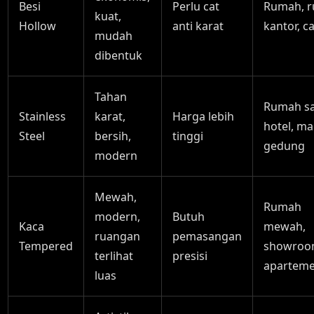
Besi
Perlu cat
Rumah, r
kuat,
Hollow
anti karat
kantor, c
mudah
dibentuk
Tahan
Rumah sa
Stainless
karat,
Harga lebih
hotel, mal
Steel
bersih,
tinggi
gedung
modern
Mewah,
Rumah
modern,
Butuh
Kaca
mewah,
ruangan
pemasangan
Tempered
showroo
terlihat
presisi
apartem
luas