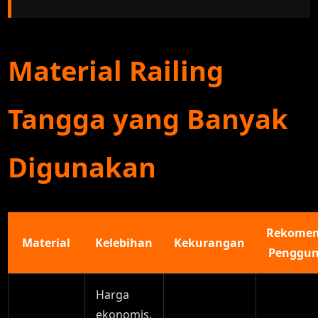
Material Railing
Tangga yang Banyak
Digunakan
Rekomen
Material
Kelebihan
Kekurangan
Penggu
Harga
ekonomis,