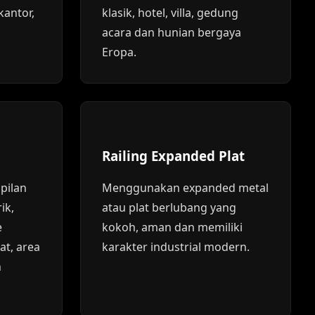
kantor,
klasik, hotel, villa, gedung
acara dan hunian bergaya
Eropa.
Railing Expanded Plat
pilan
Menggunakan expanded metal
ik,
atau plat berlubang yang
e
kokoh, aman dan memiliki
at, area
karakter industrial modern.
n