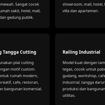
t mewah. Sangat cocok
showroom, mall, hotel, 
umah sakit, hotel, mall,
villa dan apartemen.
dan gedung publik.
ng Tangga Cutting
Railing Industrial
nakan plat cutting
Model kuat dengan tam
engan motif custom.
tegas, cocok untuk pabr
untuk rumah modern,
gudang, workshop, caf
reatif, cafe, restoran,
industrial, tangga darur
an bangunan komersial.
produksi dan banguna
utilitas.