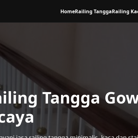
Home
Railing Tangga
Railing Ka
ailing Tangga Go
caya
yani jasa railing tangga minimalis, kaca dan sta