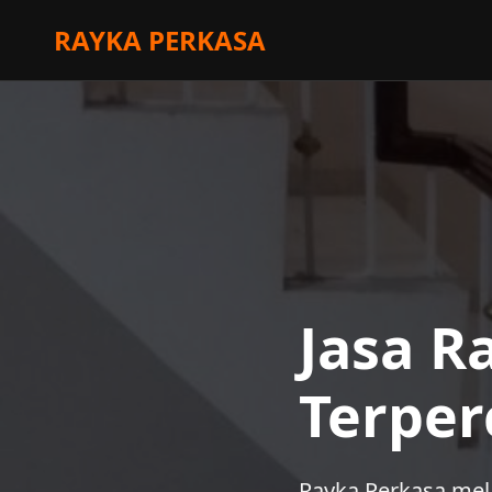
RAYKA PERKASA
Jasa R
Terper
Rayka Perkasa mela