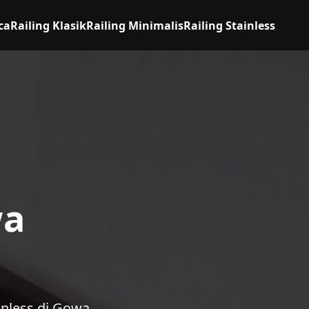
ca
Railing Klasik
Railing Minimalis
Railing Stainless
wa
inless di Gowa