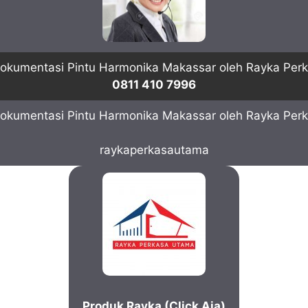
0811 410 7996
raykaperkasautama
Produk Rayka (Click Aja)