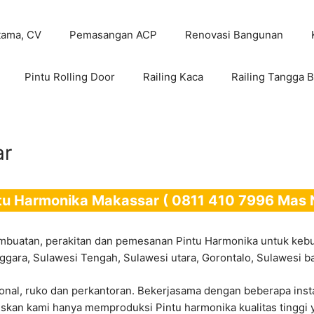
tama, CV
Pemasangan ACP
Renovasi Bangunan
Pintu Rolling Door
Railing Kaca
Railing Tangga B
ar
u Harmonika Makassar ( 0811 410 7996 Mas 
buatan, perakitan dan pemesanan Pintu Harmonika untuk kebu
ggara, Sulawesi Tengah, Sulawesi utara, Gorontalo, Sulawesi ba
sonal, ruko dan perkantoran. Bekerjasama dengan beberapa i
skan kami hanya memproduksi Pintu harmonika kualitas tinggi y