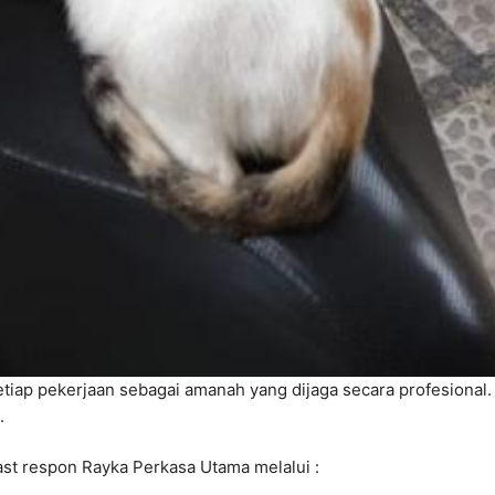
etiap pekerjaan sebagai amanah yang dijaga secara profesional.
.
st respon Rayka Perkasa Utama melalui :