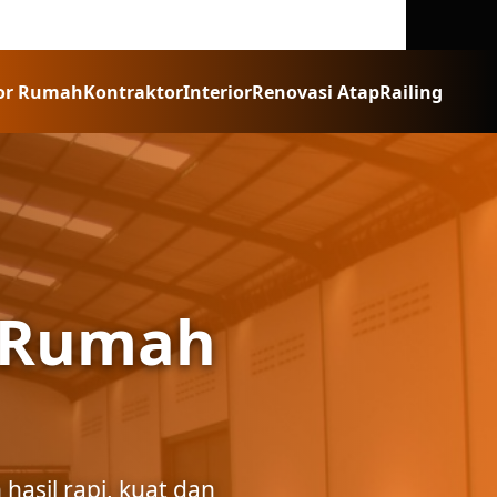
or Rumah
Kontraktor
Interior
Renovasi Atap
Railing
n Rumah
asil rapi, kuat dan