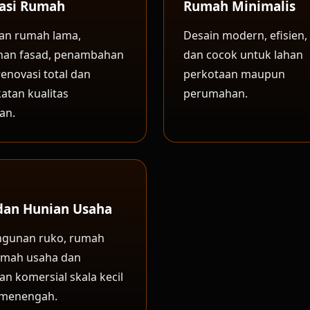
asi Rumah
Rumah Minimalis
an rumah lama,
Desain modern, efisien, 
han fasad, penambahan
dan cocok untuk lahan
renovasi total dan
perkotaan maupun
atan kualitas
perumahan.
an.
dan Hunian Usaha
gunan ruko, rumah
umah usaha dan
n komersial skala kecil
 menengah.