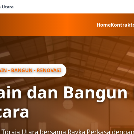
a Utara
Home
Kontrakt
IN • BANGUN • RENOVASI
sain dan Bangu
tara
Toraja Utara bersama Rayka Perkasa dengan h