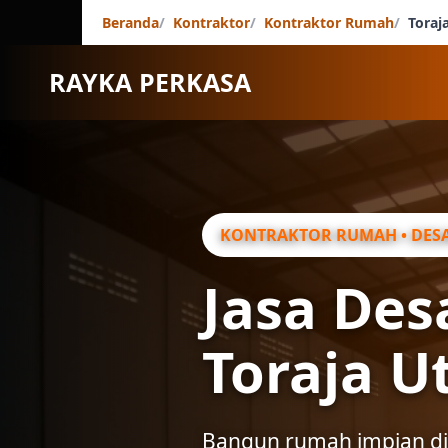
Beranda
Kontraktor
Kontraktor Rumah
Toraj
RAYKA PERKASA
KONTRAKTOR RUMAH • DESA
Jasa De
Toraja U
Bangun rumah impian di 