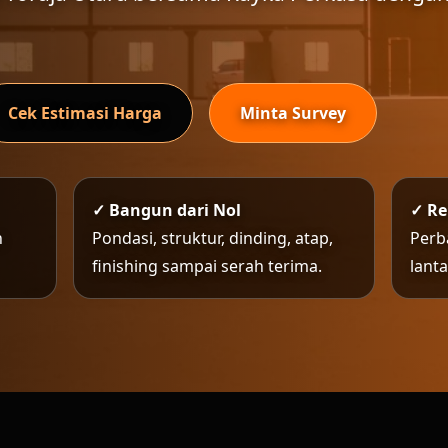
Cek Estimasi Harga
Minta Survey
✓ Bangun dari Nol
✓ R
n
Pondasi, struktur, dinding, atap,
Perb
finishing sampai serah terima.
lant