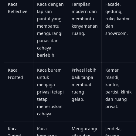
Kaca
Kaca dengan
Tampilan
Facade,
Reflective
lapisan
modern dan
gedung,
pantul yang
membantu
ruko, kantor
membantu
kenyamanan
dan
mengurangi
ruang.
showroom.
panas dan
cahaya
berlebih.
Kaca
Kaca buram
Privasi lebih
Kamar
Frosted
untuk
baik tanpa
mandi,
menjaga
membuat
kantor,
privasi tetapi
ruang
partisi, klinik
tetap
gelap.
dan ruang
meneruskan
privat.
cahaya.
Kaca
Kaca
Mengurangi
Jendela,
Tinted
berwarna
silau dan
facade,