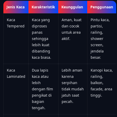
Jenis Kaca
Karakteristik
Keunggulan
Penggunaan
Kaca
Kaca yang
Aman, kuat
Pintu kaca,
Tempered
diproses
dan cocok
partisi,
panas
untuk area
railing,
sehingga
aktif.
shower
lebih kuat
screen,
dibanding
jendela
kaca biasa.
besar.
Kaca
Dua lapis
Lebih aman
Kanopi kaca,
Laminated
kaca atau
karena
railing,
lebih
serpihan
balkon,
dengan film
tidak mudah
facade, area
pengikat di
jatuh saat
tinggi.
bagian
pecah.
tengah.