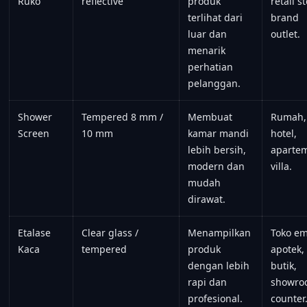
Ruko
reflective
produk
retail s
terlihat dari
brand
luar dan
outlet.
menarik
perhatian
pelanggan.
Shower
Tempered 8 mm /
Membuat
Rumah,
Screen
10 mm
kamar mandi
hotel,
lebih bersih,
aparte
modern dan
villa.
mudah
dirawat.
Etalase
Clear glass /
Menampilkan
Toko em
Kaca
tempered
produk
apotek,
dengan lebih
butik,
rapi dan
showro
profesional.
counter