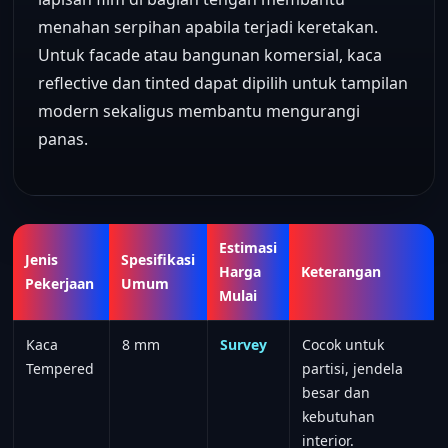
menahan serpihan apabila terjadi keretakan.
Untuk facade atau bangunan komersial, kaca
reflective dan tinted dapat dipilih untuk tampilan
modern sekaligus membantu mengurangi
panas.
Estimasi
Jenis
Spesifikasi
Harga
Keterangan
Pekerjaan
Umum
Mulai
Kaca
8 mm
Survey
Cocok untuk
Tempered
partisi, jendela
besar dan
kebutuhan
interior.