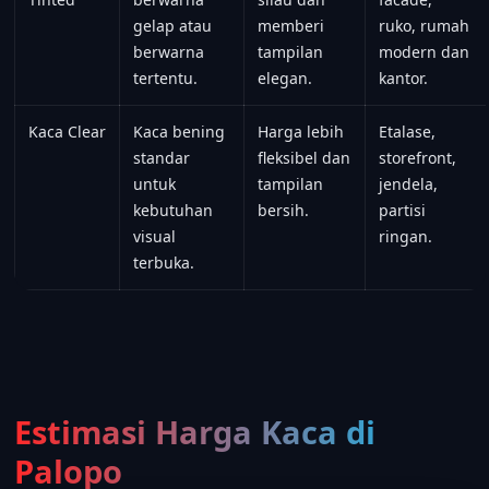
gelap atau
memberi
ruko, rumah
berwarna
tampilan
modern dan
tertentu.
elegan.
kantor.
Kaca Clear
Kaca bening
Harga lebih
Etalase,
standar
fleksibel dan
storefront,
untuk
tampilan
jendela,
kebutuhan
bersih.
partisi
visual
ringan.
terbuka.
Estimasi Harga Kaca di
Palopo