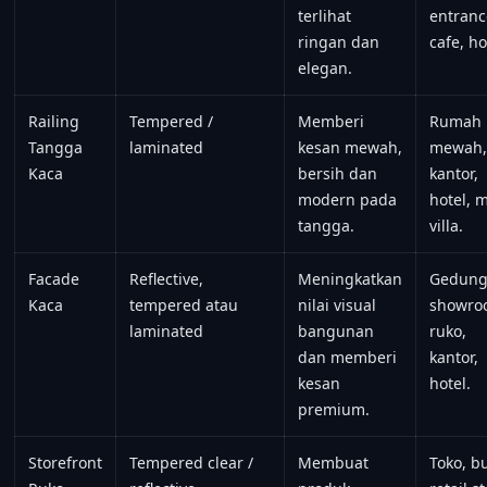
terlihat
entranc
ringan dan
cafe, ho
elegan.
Railing
Tempered /
Memberi
Rumah
Tangga
laminated
kesan mewah,
mewah
Kaca
bersih dan
kantor,
modern pada
hotel, m
tangga.
villa.
Facade
Reflective,
Meningkatkan
Gedung
Kaca
tempered atau
nilai visual
showro
laminated
bangunan
ruko,
dan memberi
kantor,
kesan
hotel.
premium.
Storefront
Tempered clear /
Membuat
Toko, bu