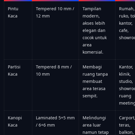
Pintu
Tempered 10 mm /
Tampilan
Rumah,
Kaca
12 mm
modern,
ruko, to
akses lebih
kantor,
elegan dan
cafe,
cocok untuk
showro
area
komersial.
Partisi
Tempered 8 mm /
Membagi
Kantor,
Kaca
10 mm
ruang tanpa
klinik,
membuat
studio,
area terasa
showro
sempit.
ruang
meeting
Kanopi
Laminated 5+5 mm
Melindungi
Carport
Kaca
/ 6+6 mm
area luar
teras,
namun tetap
balkon,