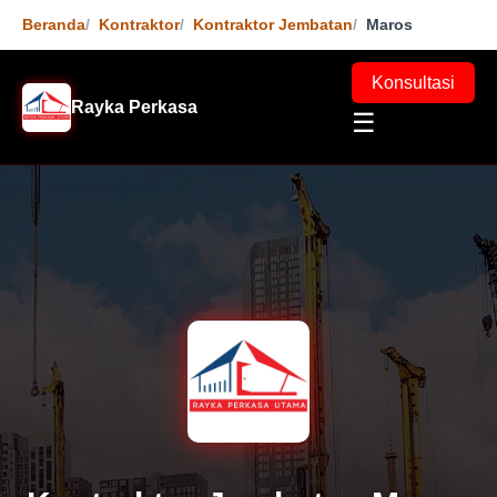
Beranda
Kontraktor
Kontraktor Jembatan
Maros
Konsultasi
Rayka Perkasa
☰