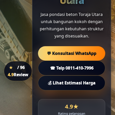
Utara
Jasa pondasi beton Toraja Utara
untuk bangunan kokoh dengan
perhitungan kebutuhan struktur
yang disesuaikan.
💬 Konsultasi WhatsApp
★
/ 96
☎ Telp 0811-410-7996
4.9
Review
💰 Lihat Estimasi Harga
4.9★
Rating pelanggan