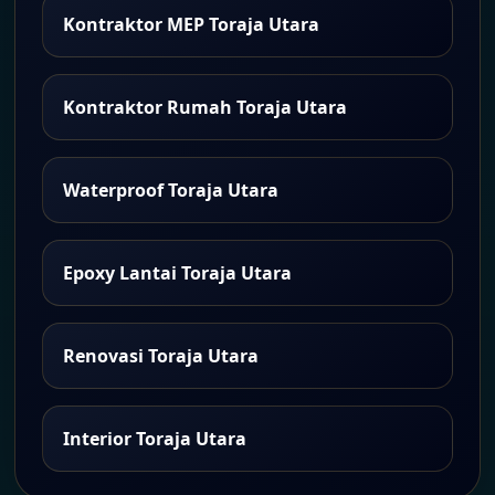
Kontraktor MEP Toraja Utara
Kontraktor Rumah Toraja Utara
Waterproof Toraja Utara
Epoxy Lantai Toraja Utara
Renovasi Toraja Utara
Interior Toraja Utara