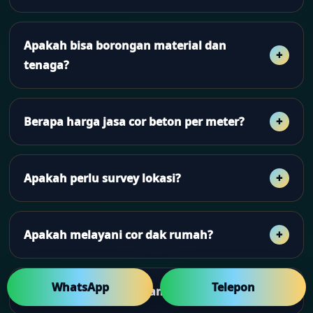
dan gedung.
Pekerjaan meliputi cor dak, cor lantai, pondasi,
sloof, kolom, balok, plat lantai, tangga beton,
Apakah bisa borongan material dan
jalan beton, lantai gudang dan struktur
tenaga?
bangunan.
Bisa. Pekerjaan dapat dihitung borongan material
dan tenaga, atau hanya upah kerja sesuai
Berapa harga jasa cor beton per meter?
kebutuhan proyek.
Harga tergantung volume, mutu beton,
pembesian, bekisting, akses kerja, ketinggian,
Apakah perlu survey lokasi?
lokasi dan tingkat kesulitan proyek.
Sebaiknya iya. Survey membantu menghitung
volume, kebutuhan material, akses kerja, metode
Apakah melayani cor dak rumah?
pengecoran dan estimasi biaya.
Ya. Rayka Perkasa melayani cor dak rumah, dak
ruko, dak kantor, plat lantai dan struktur
WhatsApp
Telepon
Apakah melayani cor lantai gudang?
bangunan bertingkat.