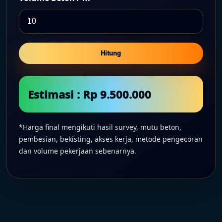
Hitung
Estimasi : Rp 9.500.000
*Harga final mengikuti hasil survey, mutu beton,
pembesian, bekisting, akses kerja, metode pengecoran
dan volume pekerjaan sebenarnya.