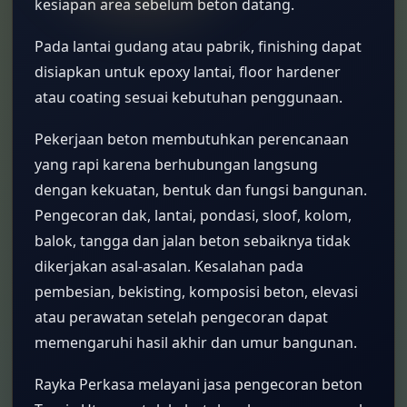
kesiapan area sebelum beton datang.
Pada lantai gudang atau pabrik, finishing dapat
disiapkan untuk epoxy lantai, floor hardener
atau coating sesuai kebutuhan penggunaan.
Pekerjaan beton membutuhkan perencanaan
yang rapi karena berhubungan langsung
dengan kekuatan, bentuk dan fungsi bangunan.
Pengecoran dak, lantai, pondasi, sloof, kolom,
balok, tangga dan jalan beton sebaiknya tidak
dikerjakan asal-asalan. Kesalahan pada
pembesian, bekisting, komposisi beton, elevasi
atau perawatan setelah pengecoran dapat
memengaruhi hasil akhir dan umur bangunan.
Rayka Perkasa melayani jasa pengecoran beton