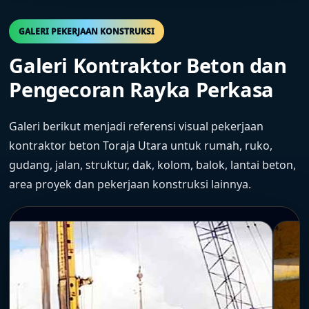
GALERI PEKERJAAN KONSTRUKSI
Galeri Kontraktor Beton dan
Pengecoran Rayka Perkasa
Galeri berikut menjadi referensi visual pekerjaan
kontraktor beton Toraja Utara untuk rumah, ruko,
gudang, jalan, struktur, dak, kolom, balok, lantai beton,
area proyek dan pekerjaan konstruksi lainnya.