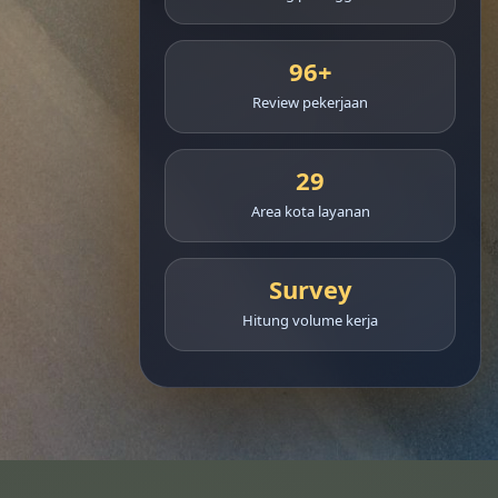
96+
Review pekerjaan
29
Area kota layanan
Survey
Hitung volume kerja