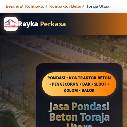
Beranda
Kontraktor
Kontraktor Beton
Toraja Utara
Rayka
Perkasa
PONDASI • KONTRAKTOR BETON
• PENGECORAN • DAK • SLOOF •
KOLOM • BALOK
Jasa Pondasi
Beton Toraja