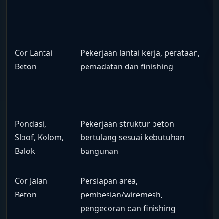
Cor Lantai
Pekerjaan lantai kerja, perataan,
Beton
pemadatan dan finishing
Pondasi,
Pekerjaan struktur beton
Sloof, Kolom,
bertulang sesuai kebutuhan
Balok
bangunan
Cor Jalan
Persiapan area,
Beton
pembesian/wiremesh,
pengecoran dan finishing