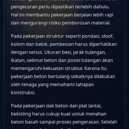
pengecoran perlu dipastikan terlebih dahulu.
Hal ini membantu pekerjaan berjalan lebih rapi
dan mengurangi risiko pemborosan material.
Pada pekerjaan struktur seperti pondasi, sloof,
kolom dan balok, pembesian harus diperhatikan
dengan serius. Ukuran besi, jarak tulangan,
ikatan, selimut beton dan posisi tulangan akan
memengaruhi kekuatan struktur. Karena itu
pekerjaan beton bertulang sebaiknya dilakukan
oleh tenaga yang memahami tahapan
konstruksi.
Pada pekerjaan dak beton dan plat lantai,
bekisting harus cukup kuat untuk menahan
beton basah sampai proses pengerasan. Setelah