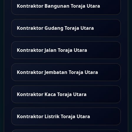
Kontraktor Bangunan Toraja Utara
Kontraktor Gudang Toraja Utara
Kontraktor Jalan Toraja Utara
Kontraktor Jembatan Toraja Utara
Kontraktor Kaca Toraja Utara
Kontraktor Listrik Toraja Utara