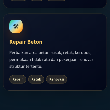
🛠️
Repair Beton
Perbaikan area beton rusak, retak, keropos,
permukaan tidak rata dan pekerjaan renovasi
struktur tertentu.
Repair
Retak
Renovasi