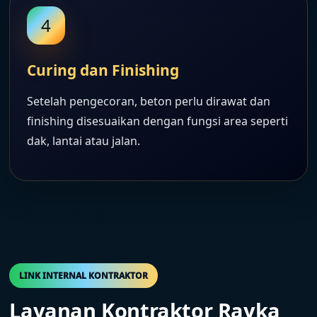
4
Curing dan Finishing
Setelah pengecoran, beton perlu dirawat dan
finishing disesuaikan dengan fungsi area seperti
dak, lantai atau jalan.
LINK INTERNAL KONTRAKTOR
Layanan Kontraktor Rayka