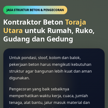
JASA STRUKTUR BETON & PENGECORAN
Kontraktor Beton
Toraja
Utara
untuk Rumah, Ruko,
Gudang dan Gedung
Untuk pondasi, sloof, kolom dan balok,
pekerjaan beton harus mengikuti kebutuhan
struktur agar bangunan lebih kuat dan aman
digunakan.
Pengecoran yang baik sebaiknya
memperhatikan waktu kerja, cuaca, jumlah
tenaga, alat bantu, jalur masuk material dan