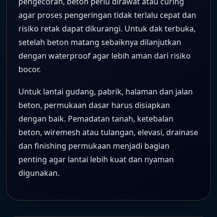
pengecoran, beton perlu dirawat atau curing
agar proses pengeringan tidak terlalu cepat dan
risiko retak dapat dikurangi. Untuk dak terbuka,
setelah beton matang sebaiknya dilanjutkan
dengan waterproof agar lebih aman dari risiko
bocor.
Untuk lantai gudang, pabrik, halaman dan jalan
beton, permukaan dasar harus disiapkan
dengan baik. Pemadatan tanah, ketebalan
beton, wiremesh atau tulangan, elevasi, drainase
dan finishing permukaan menjadi bagian
penting agar lantai lebih kuat dan nyaman
digunakan.