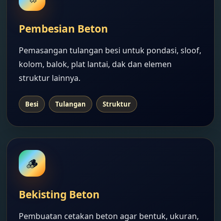
Pembesian Beton
Pemasangan tulangan besi untuk pondasi, sloof,
kolom, balok, plat lantai, dak dan elemen
struktur lainnya.
Besi
Tulangan
Struktur
🪵
Bekisting Beton
Pembuatan cetakan beton agar bentuk, ukuran,