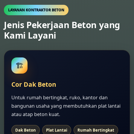
LAYANAN KONTRAKTOR BETON
Jenis Pekerjaan Beton yang
Kami Layani
🏗️
Cor Dak Beton
Untuk rumah bertingkat, ruko, kantor dan
bangunan usaha yang membutuhkan plat lantai
atau atap beton kuat.
Dak Beton
Plat Lantai
Rumah Bertingkat