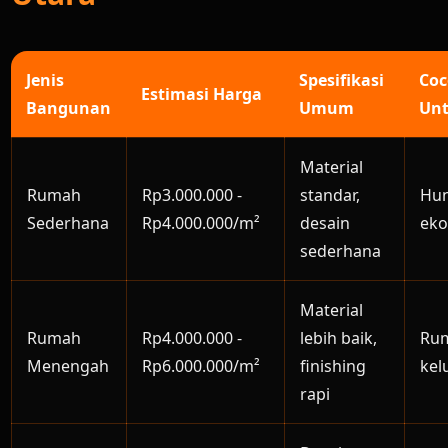
Jenis
Spesifikasi
Co
Estimasi Harga
Bangunan
Umum
Un
Material
Rumah
Rp3.000.000 -
standar,
Hun
Sederhana
Rp4.000.000/m²
desain
ek
sederhana
Material
Rumah
Rp4.000.000 -
lebih baik,
Ru
Menengah
Rp6.000.000/m²
finishing
kel
rapi