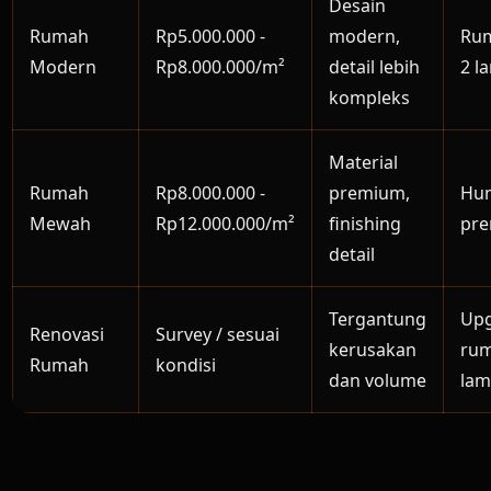
Desain
Rumah
Rp5.000.000 -
modern,
Rum
Modern
Rp8.000.000/m²
detail lebih
2 la
kompleks
Material
Rumah
Rp8.000.000 -
premium,
Hun
Mewah
Rp12.000.000/m²
finishing
pr
detail
Tergantung
Up
Renovasi
Survey / sesuai
kerusakan
ru
Rumah
kondisi
dan volume
lam