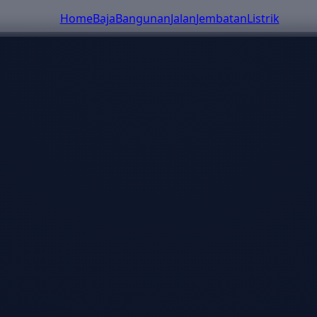
Home
Baja
Bangunan
Jalan
Jembatan
Listrik