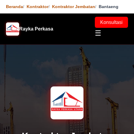
Beranda
Kontraktor
Kontraktor Jembatan
Bantaeng
Konsultasi
Rayka Perkasa
☰