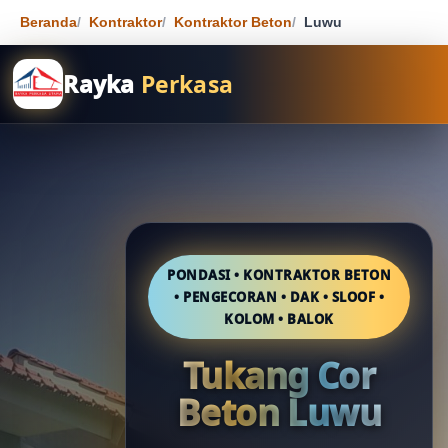
Beranda
Kontraktor
Kontraktor Beton
Luwu
Rayka
Perkasa
PONDASI • KONTRAKTOR BETON
• PENGECORAN • DAK • SLOOF •
KOLOM • BALOK
Tukang Cor
Beton Luwu