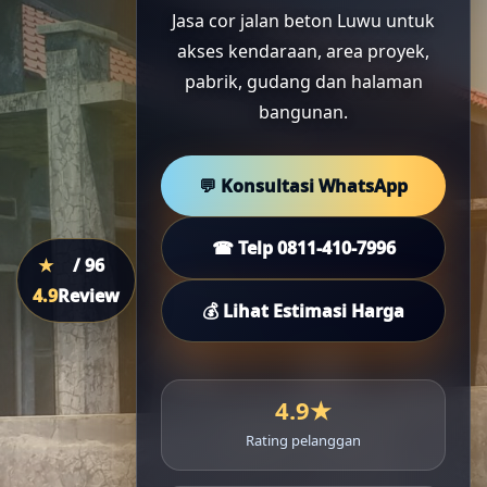
Jasa cor jalan beton Luwu untuk
akses kendaraan, area proyek,
pabrik, gudang dan halaman
bangunan.
💬 Konsultasi WhatsApp
☎ Telp 0811-410-7996
★
/ 96
4.9
Review
💰 Lihat Estimasi Harga
4.9★
Rating pelanggan