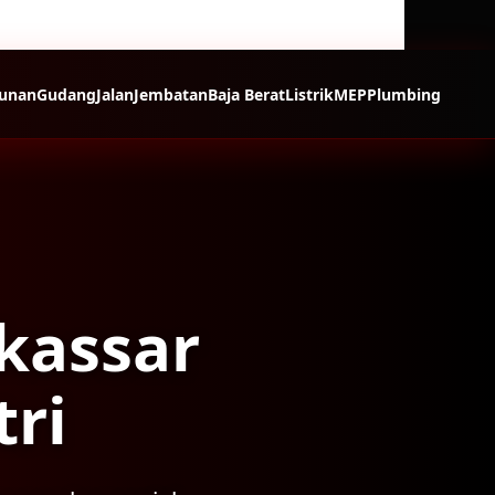
unan
Gudang
Jalan
Jembatan
Baja Berat
Listrik
MEP
Plumbing
kassar
ri