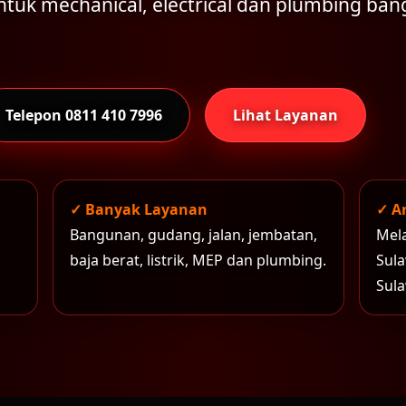
tuk mechanical, electrical dan plumbing ba
Telepon 0811 410 7996
Lihat Layanan
✓ Banyak Layanan
✓ A
Bangunan, gudang, jalan, jembatan,
Mel
baja berat, listrik, MEP dan plumbing.
Sula
Sula