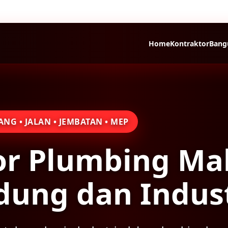
Home
Kontraktor
Bang
G • JALAN • JEMBATAN • MEP
or Plumbing Ma
dung dan Indust