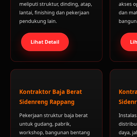
meliputi struktur, dinding, atap,
akses o
lantai, finishing dan pekerjaan
dan mat
pendukung lain.
bangun
Lihat Detail
Li
Kontraktor Baja Berat
Kontra
Sidenreng Rappang
Siden
Pekerjaan struktur baja berat
Instalas
untuk gudang, pabrik,
distrib
workshop, bangunan bentang
daya, j