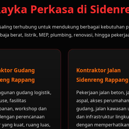
ayka Perkasa di Siden
saling terhubung untuk mendukung berbagai kebutuhan pr
aja berat, listrik, MEP, plumbing, renovasi, hingga pekerjaa
aktor Gudang
Kontraktor Jalan
reng Rappang
Sidenreng Rappang
unan gudang logistik,
Pekerjaan jalan beton, j
se, fasilitas
aspal, akses perumahan
panan, workshop dan
gudang, jalan kawasan 
dengan perencanaan
dan infrastruktur lingk
r yang kuat, ruang luas,
dengan memperhatika