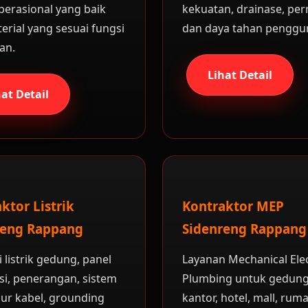
perasional yang baik
kekuatan, drainase, pe
erial yang sesuai fungsi
dan daya tahan penggu
an.
Lihat Detail
hat Detail
ktor Listrik
Kontraktor MEP
reng Rappang
Sidenreng Rappang
i listrik gedung, panel
Layanan Mechanical Elec
usi, penerangan, sistem
Plumbing untuk gedung
alur kabel, grounding
kantor, hotel, mall, ruma