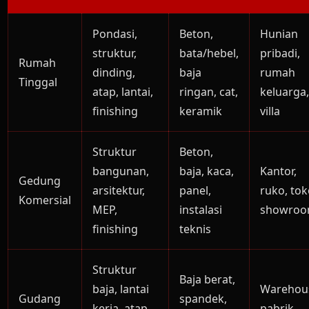
Pondasi,
Beton,
Hunian
struktur,
bata/hebel,
pribadi,
Rumah
dinding,
baja
rumah
Tinggal
atap, lantai,
ringan, cat,
keluarga
finishing
keramik
villa
Struktur
Beton,
bangunan,
baja, kaca,
Kantor,
Gedung
arsitektur,
panel,
ruko, tok
Komersial
MEP,
instalasi
showro
finishing
teknis
Struktur
Baja berat,
baja, lantai
Warehou
Gudang
spandek,
kerja, atap,
pabrik,