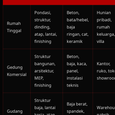
Pondasi,
Beton,
Hunian
struktur,
bata/hebel,
pribadi,
Rumah
dinding,
baja
rumah
Tinggal
atap, lantai,
ringan, cat,
keluarga
finishing
keramik
villa
Struktur
Beton,
bangunan,
baja, kaca,
Kantor,
Gedung
arsitektur,
panel,
ruko, tok
Komersial
MEP,
instalasi
showro
finishing
teknis
Struktur
Baja berat,
baja, lantai
Warehou
Gudang
spandek,
kerja, atap,
pabrik,