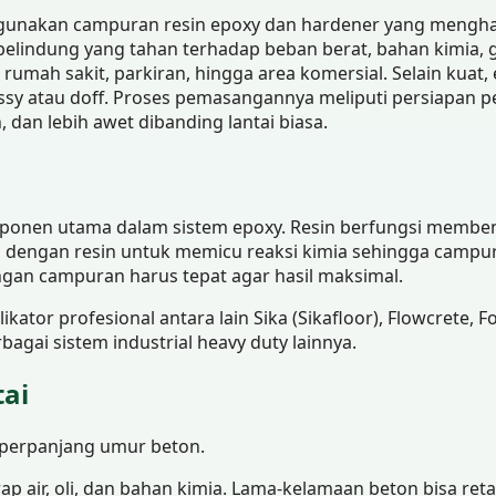
nggunakan campuran resin epoxy dan hardener yang mengha
 pelindung yang tahan terhadap beban berat, bahan kimia,
, rumah sakit, parkiran, hingga area komersial. Selain kuat
ossy atau doff. Proses pemasangannya meliputi persiapan p
, dan lebih awet dibanding lantai biasa.
mponen utama dalam sistem epoxy. Resin berfungsi membent
 dengan resin untuk memicu reaksi kimia sehingga campur
gan campuran harus tepat agar hasil maksimal.
tor profesional antara lain Sika (Sikafloor), Flowcrete, Fo
rbagai sistem industrial heavy duty lainnya.
ai
perpanjang umur beton.
p air, oli, dan bahan kimia. Lama-kelamaan beton bisa ret