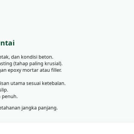
ntai
etak, dan kondisi beton.
ting (tahap paling krusial).
n epoxy mortar atau filler.
apisan utama sesuai ketebalan.
lip.
n penuh.
etahanan jangka panjang.