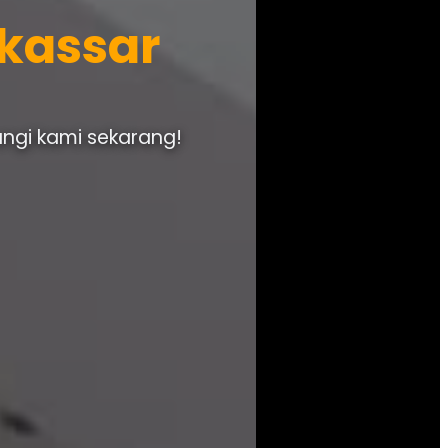
akassar
ungi kami sekarang!