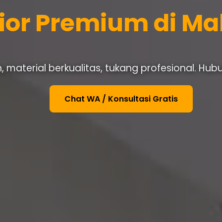
rior Premium di M
 material berkualitas, tukang profesional. Hub
Chat WA / Konsultasi Gratis