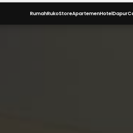
Rumah
Ruko
Store
Apartemen
Hotel
Dapur
C