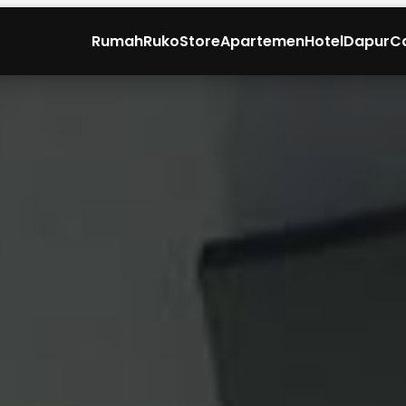
Rumah
Ruko
Store
Apartemen
Hotel
Dapur
C