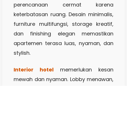
perencanaan cermat karena
keterbatasan ruang. Desain minimalis,
furniture multifungsi, storage kreatif,
dan finishing elegan memastikan
apartemen terasa luas, nyaman, dan
stylish.
Interior hotel
memerlukan kesan
mewah dan nyaman. Lobby menawan,
kamar tidur elegan, restoran dan
lounge premium memerlukan desain
interior yang tepat. Material berkualitas
dan estetika selaras memastikan