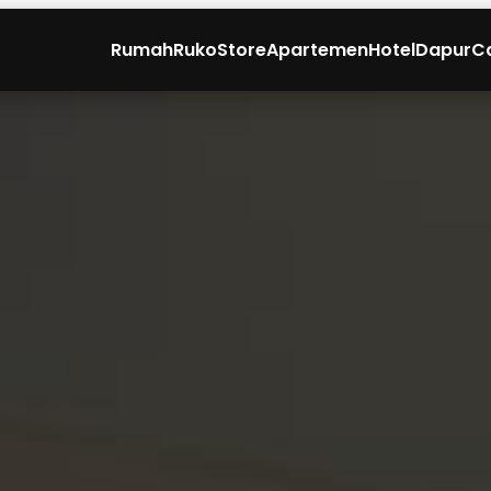
Rumah
Ruko
Store
Apartemen
Hotel
Dapur
C