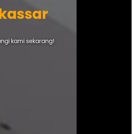
akassar
ungi kami sekarang!