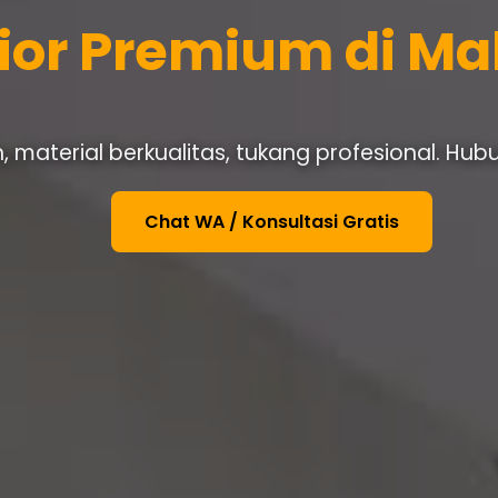
rior Premium di M
 material berkualitas, tukang profesional. Hub
Chat WA / Konsultasi Gratis